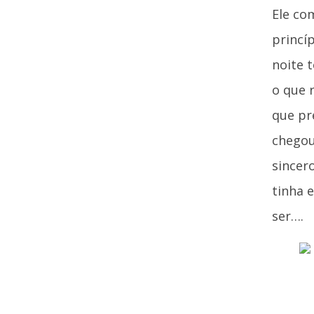
Ele co
princí
noite 
o que 
que pr
chegou
sincer
tinha 
ser….