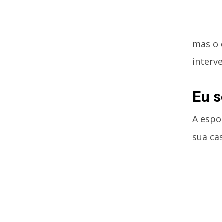
mas o 
interv
Eu s
A espo
sua ca