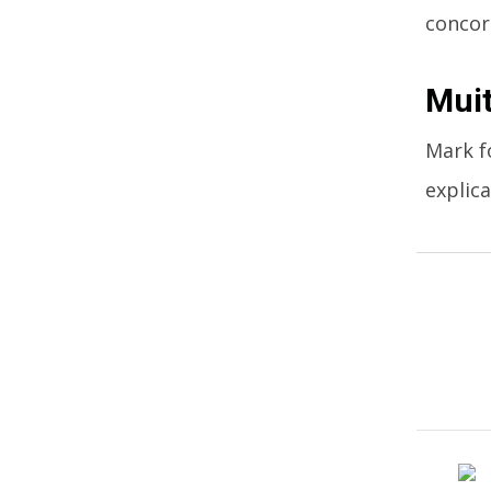
concor
Muit
Mark fo
explic