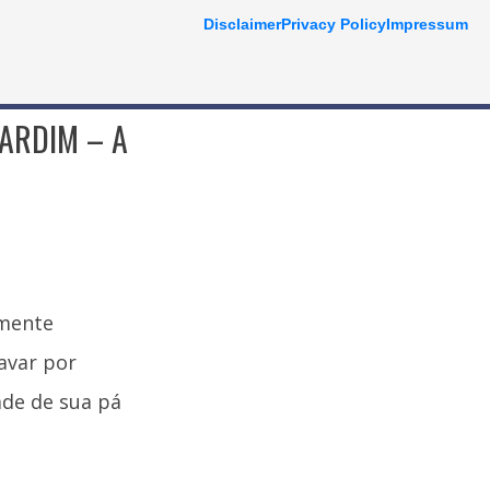
Disclaimer
Privacy Policy
Impressum
ARDIM – A
lmente
avar por
ade de sua pá