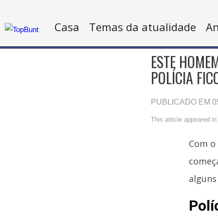
Casa
Temas da atualidade
An
ESTE HOMEM
POLÍCIA FI
PUBLICADO EM 05
This article appeared i
Com o 
começa
alguns
Polí