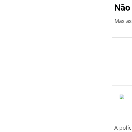
Não 
Mas ass
A políc