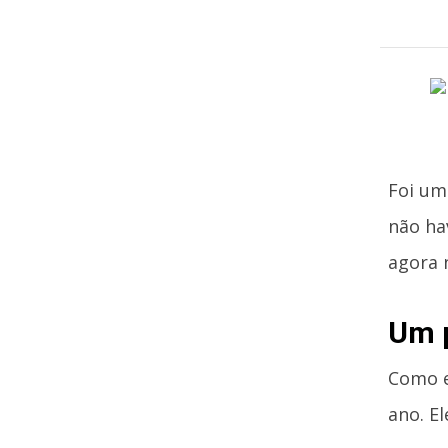
Foi um
não ha
agora n
Um 
Como e
ano. E