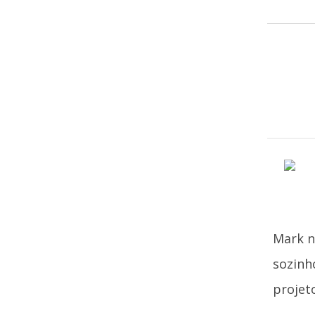
Mark n
sozinh
projeto